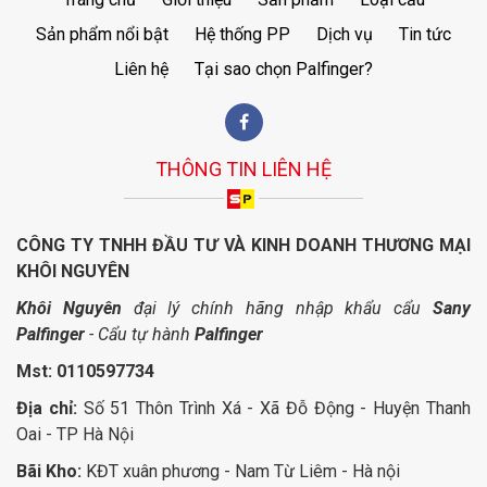
Sản phẩm nổi bật
Hệ thống PP
Dịch vụ
Tin tức
Liên hệ
Tại sao chọn Palfinger?
THÔNG TIN LIÊN HỆ
CÔNG TY TNHH ĐẦU TƯ VÀ KINH DOANH THƯƠNG MẠI
KHÔI NGUYÊN
Khôi Nguyên
đại lý chính hãng nhập khẩu cẩu
Sany
Palfinger
- Cẩu tự hành
Palfinger
Mst: 0110597734
Địa chỉ:
Số 51 Thôn Trình Xá - Xã Đỗ Động - Huyện Thanh
Oai - TP Hà Nội
Bãi Kho:
KĐT xuân phương - Nam Từ Liêm - Hà nội